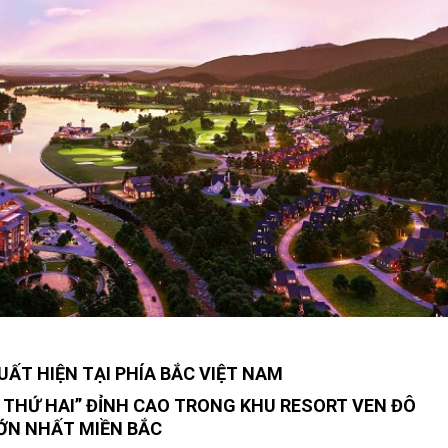
UẤT HIỆN TẠI PHÍA BẮC VIỆT NAM
 THỨ HAI” ĐỈNH CAO TRONG KHU RESORT VEN ĐÔ
ỚN NHẤT MIỀN BẮC