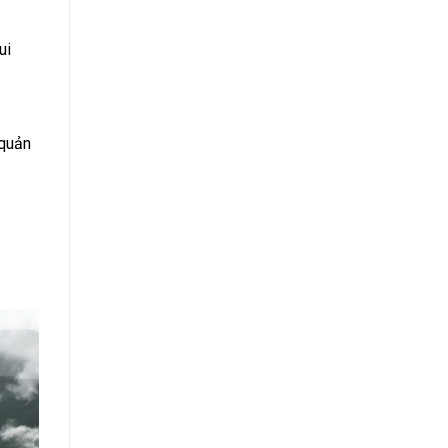
ui
 quản