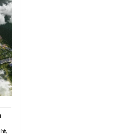
i
ính,