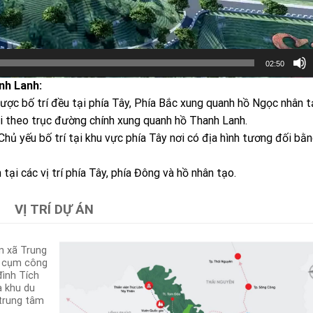
02:50
nh Lanh:
ược bố trí đều tại phía Tây, Phía Bắc xung quanh hồ Ngọc nhân t
úi theo trục đường chính xung quanh hồ Thanh Lanh.
hủ yếu bố trí tại khu vực phía Tây nơi có địa hình tương đối bằ
 tại các vị trí phía Tây, phía Đông và hồ nhân tạo.
VỊ TRÍ DỰ ÁN
n xã Trung
c cụm công
ình Tích
à khu du
 trung tâm