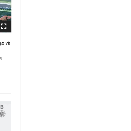
ạo và
ng