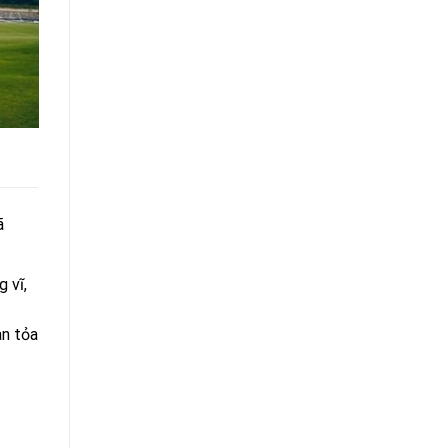
ã
 vĩ,
an tỏa