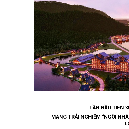
LẦN ĐẦU TIÊN X
MANG TRẢI NGHIỆM “NGÔI NHÀ
L