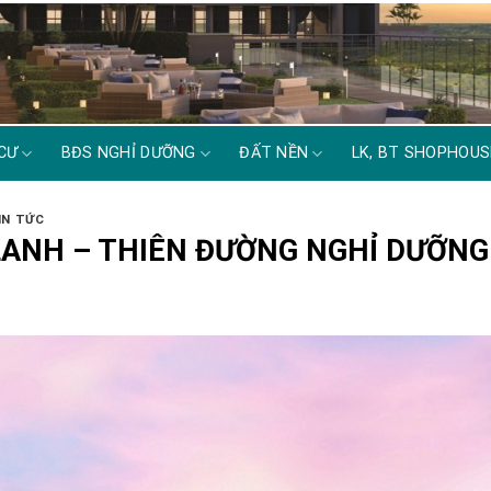
CƯ
BĐS NGHỈ DƯỠNG
ĐẤT NỀN
LK, BT SHOPHOUS
IN TỨC
LANH – THIÊN ĐƯỜNG NGHỈ DƯỠNG