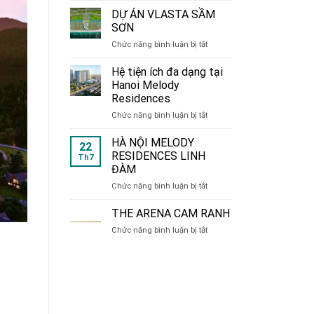
de
DỰ ÁN VLASTA SẦM
CHARME
SƠN
214
ở
Chức năng bình luận bị tắt
Nguyễn
DỰ
Xiển
ÁN
Hệ tiện ích đa dạng tại
VLASTA
Hanoi Melody
SẦM
Residences
SƠN
ở
Chức năng bình luận bị tắt
Hệ
tiện
HÀ NỘI MELODY
22
ích
RESIDENCES LINH
Th7
đa
ĐÀM
dạng
ở
Chức năng bình luận bị tắt
tại
HÀ
Hanoi
NỘI
Melody
THE ARENA CAM RANH
MELODY
Residences
ở
Chức năng bình luận bị tắt
RESIDENCES
THE
LINH
ARENA
ĐÀM
CAM
RANH