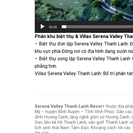
00:00
Phân khu biệt thự & Villas Serena Valley Tha
– Biệt thự đơn lập Serena Valley Thanh Lanh: Đ
khu vực phía Đông nơi có địa hình dạng sườn n
– Biệt thự song lập Serena Valley Thanh Lanh: C
phẳng hơn.
Villas Serena Valley Thanh Lanh: Bố trí phân tán
Serena Valley Thanh Lanh Resor
t thuộc địa phậ
Mỹ – huyện Bình Xuyên – Tỉnh Vĩnh Phúc. Gần cá
đình Hương Canh, làng nghề gốm sứ Hương Canh, đ
Sơn, liền kề hồ Thanh Lanh, sân golf Thanh Lanh v
lịch sinh thái Nam Tam Đảo. Khoảng cách tới các