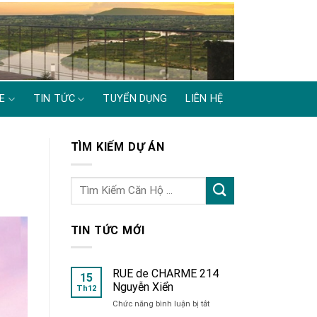
E
TIN TỨC
TUYỂN DỤNG
LIÊN HỆ
TÌM KIẾM DỰ ÁN
TIN TỨC MỚI
RUE de CHARME 214
15
Nguyễn Xiển
Th12
ở
Chức năng bình luận bị tắt
RUE