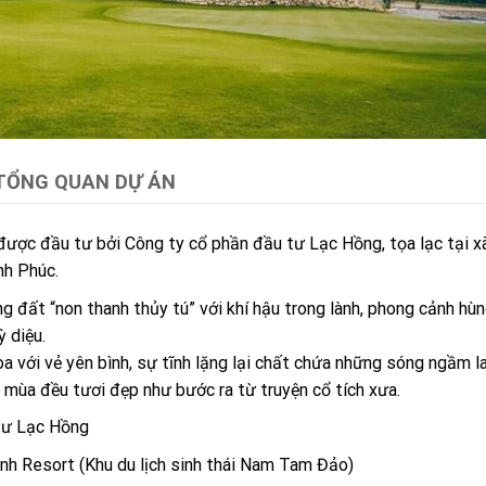
TỔNG QUAN DỰ ÁN
ược đầu tư bởi Công ty cổ phần đầu tư Lạc Hồng, tọa lạc tại x
nh Phúc.
 đất “non thanh thủy tú” với khí hậu trong lành, phong cảnh hùng
ỳ diệu.
a với vẻ yên bình, sự tĩnh lặng lại chất chứa những sóng ngầm l
mùa đều tươi đẹp như bước ra từ truyện cổ tích xưa.
tư Lạc Hồng
nh Resort (Khu du lịch sinh thái Nam Tam Đảo)