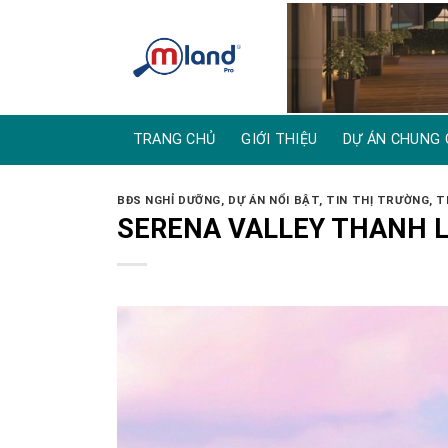
Skip
to
content
TRANG CHỦ
GIỚI THIỆU
DỰ ÁN CHUNG 
BĐS NGHỈ DƯỠNG
,
DỰ ÁN NỔI BẬT
,
TIN THỊ TRƯỜNG
,
T
SERENA VALLEY THANH 