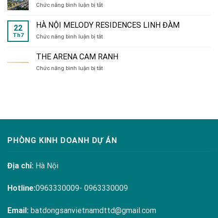
ở
Chức năng bình luận bị tắt
SẦM
Hệ
SƠN
tiện
HÀ NỘI MELODY RESIDENCES LINH ĐÀM
22
ích
Th7
ở
Chức năng bình luận bị tắt
đa
HÀ
dạng
NỘI
tại
THE ARENA CAM RANH
MELODY
Hanoi
ở
Chức năng bình luận bị tắt
RESIDENCES
Melody
THE
LINH
Residences
ARENA
ĐÀM
CAM
RANH
PHÒNG KINH DOANH DỰ ÁN
Địa chỉ:
Hà Nội
Hotline:
0963330009- 0963330009
Email:
batdongsanvietnamdttd@gmail.com