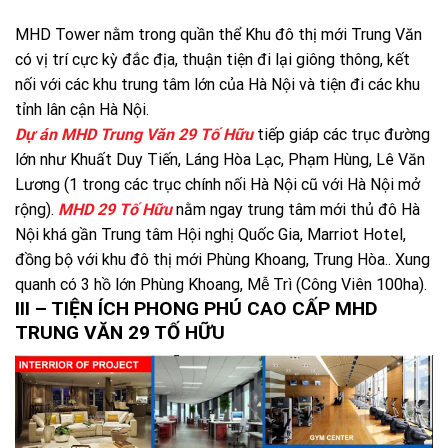
MHD Tower nằm trong quần thể Khu đô thị mới Trung Văn
có vị trí cực kỳ đắc địa, thuận tiện đi lại giông thông, kết
nối với các khu trung tâm lớn của Hà Nội và tiện đi các khu
tỉnh lân cận Hà Nội.
Dự án MHD Trung Văn 29 Tố Hữu
tiếp giáp các trục đường
lớn như Khuất Duy Tiến, Láng Hòa Lạc, Phạm Hùng, Lê Văn
Lương (1 trong các trục chính nối Hà Nội cũ với Hà Nội mở
rộng).
MHD 29 Tố Hữu
nằm ngay trung tâm mới thủ đô Hà
Nội khá gần Trung tâm Hội nghị Quốc Gia, Marriot Hotel,
đồng bộ với khu đô thị mới Phùng Khoang, Trung Hòa.. Xung
quanh có 3 hồ lớn Phùng Khoang, Mễ Trì (Công Viên 100ha).
III – TIỆN ÍCH PHONG PHÚ CAO CẤP MHD
TRUNG VĂN 29 TỐ HỮU