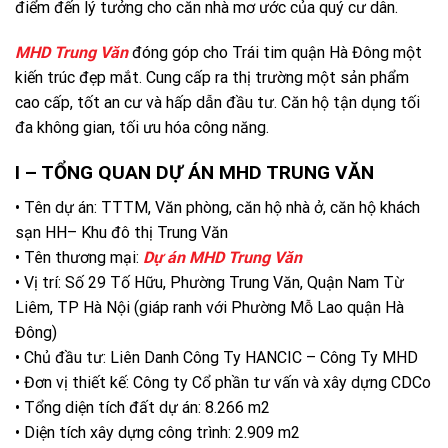
điểm đến lý tưởng cho căn nhà mơ ước của quý cư dân.
MHD Trung Văn
đóng góp cho Trái tim quận Hà Đông một
kiến trúc đẹp mắt. Cung cấp ra thị trường một sản phẩm
cao cấp, tốt an cư và hấp dẫn đầu tư. Căn hộ tận dụng tối
đa không gian, tối ưu hóa công năng.
I – TỔNG QUAN DỰ ÁN MHD TRUNG VĂN
• Tên dự án: TTTM, Văn phòng, căn hộ nhà ở, căn hộ khách
sạn HH– Khu đô thị Trung Văn
• Tên thương mại:
Dự án MHD Trung Văn
• Vị trí: Số 29 Tố Hữu, Phường Trung Văn, Quận Nam Từ
Liêm, TP Hà Nội (giáp ranh với Phường Mỗ Lao quận Hà
Đông)
• Chủ đầu tư: Liên Danh Công Ty HANCIC – Công Ty MHD
• Đơn vị thiết kế: Công ty Cổ phần tư vấn và xây dựng CDCo
• Tổng diện tích đất dự án: 8.266 m2
• Diện tích xây dựng công trình: 2.909 m2