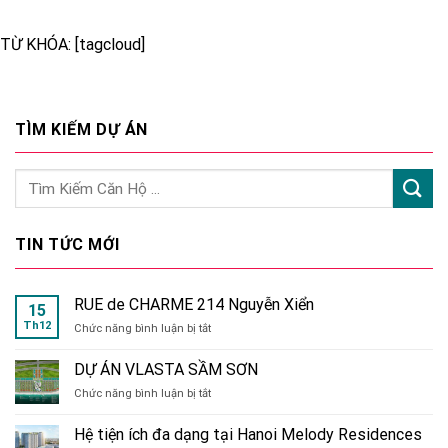
TỪ KHÓA: [tagcloud]
TÌM KIẾM DỰ ÁN
TIN TỨC MỚI
RUE de CHARME 214 Nguyễn Xiển
15
Th12
ở
Chức năng bình luận bị tắt
RUE
de
DỰ ÁN VLASTA SẦM SƠN
CHARME
ở
Chức năng bình luận bị tắt
214
DỰ
Nguyễn
ÁN
Xiển
Hệ tiện ích đa dạng tại Hanoi Melody Residences
VLASTA