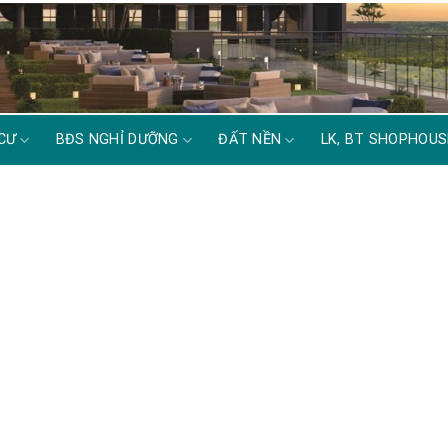
CƯ
BĐS NGHỈ DƯỠNG
ĐẤT NỀN
LK, BT SHOPHOUS