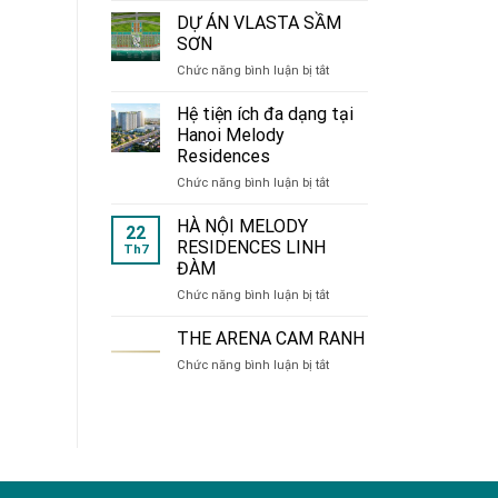
de
DỰ ÁN VLASTA SẦM
CHARME
SƠN
214
ở
Chức năng bình luận bị tắt
Nguyễn
DỰ
Xiển
ÁN
Hệ tiện ích đa dạng tại
VLASTA
Hanoi Melody
SẦM
Residences
SƠN
ở
Chức năng bình luận bị tắt
Hệ
tiện
HÀ NỘI MELODY
22
ích
RESIDENCES LINH
Th7
đa
ĐÀM
dạng
ở
Chức năng bình luận bị tắt
tại
HÀ
Hanoi
NỘI
Melody
THE ARENA CAM RANH
MELODY
Residences
ở
Chức năng bình luận bị tắt
RESIDENCES
THE
LINH
ARENA
ĐÀM
CAM
RANH