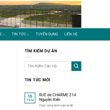
E
TIN TỨC
TUYỂN DỤNG
LIÊN HỆ
TÌM KIẾM DỰ ÁN
TIN TỨC MỚI
RUE de CHARME 214
15
Nguyễn Xiển
Th12
ở
Chức năng bình luận bị tắt
RUE