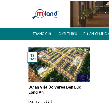
Skip
to
content
TRANG CHỦ
GIỚI THIỆU
DỰ ÁN CHUNG 
13
Th11
Dự án Việt Úc Varea Bến Lức
Long An
[Xem chi tiết...]