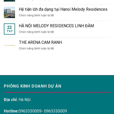
DỰ
Nguyễn
ÁN
Xiển
Hệ tiện ích đa dạng tại Hanoi Melody Residences
VLASTA
ở
Chức năng bình luận bị tắt
SẦM
Hệ
SƠN
tiện
HÀ NỘI MELODY RESIDENCES LINH ĐÀM
22
ích
Th7
ở
Chức năng bình luận bị tắt
đa
HÀ
dạng
NỘI
tại
THE ARENA CAM RANH
MELODY
Hanoi
ở
Chức năng bình luận bị tắt
RESIDENCES
Melody
THE
LINH
Residences
ARENA
ĐÀM
CAM
RANH
PHÒNG KINH DOANH DỰ ÁN
Địa chỉ:
Hà Nội
Hotline:
0963330009- 0963330009