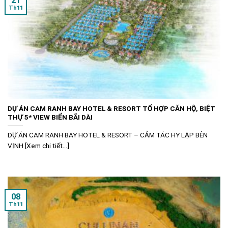
21
Th11
DỰ ÁN CAM RANH BAY HOTEL & RESORT TỔ HỢP CĂN HỘ, BIỆT
THỰ 5* VIEW BIỂN BÃI DÀI
DỰ ÁN CAM RANH BAY HOTEL & RESORT – CẢM TÁC HY LẠP BÊN
VỊNH [Xem chi tiết...]
08
Th11