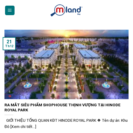
Skip
to
content
21
Th12
RA MẮT SIÊU PHẨM SHOPHOUSE THỊNH VƯỢNG TẠI HINODE
ROYAL PARK
GIỚI THIỆU TỔNG QUAN KĐT HINODE ROYAL PARK ❖ Tên dự án: Khu
Đô [Xem chi tiết...]