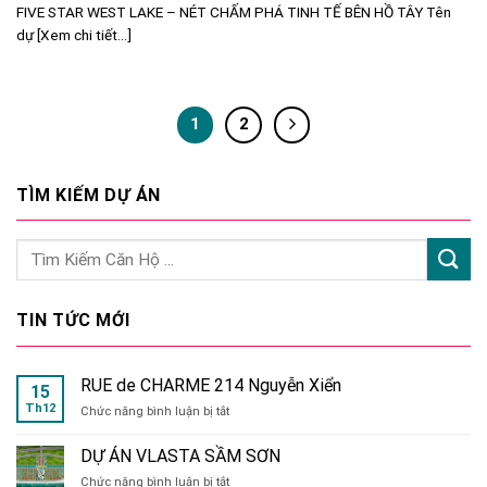
FIVE STAR WEST LAKE – NÉT CHẤM PHÁ TINH TẾ BÊN HỒ TÂY Tên
dự [Xem chi tiết...]
1
2
TÌM KIẾM DỰ ÁN
TIN TỨC MỚI
RUE de CHARME 214 Nguyễn Xiển
15
Th12
ở
Chức năng bình luận bị tắt
RUE
de
DỰ ÁN VLASTA SẦM SƠN
CHARME
ở
Chức năng bình luận bị tắt
214