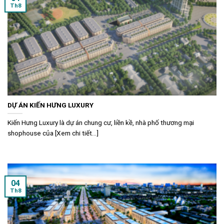
Th8
DỰ ÁN KIẾN HƯNG LUXURY
Kiến Hưng Luxury là dự án chung cư, liền kề, nhà phố thương mại
shophouse của [Xem chi tiết...]
04
Th8