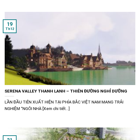
19
Th12
SERENA VALLEY THANH LANH – THIÊN ĐƯỜNG NGHỈ DƯỠNG
LẦN ĐẦU TIÊN XUẤT HIỆN TẠI PHÍA BẮC VIỆT NAM MANG TRẢI
NGHIỆM “NGÔI NHÀ [Xem chi tiết...]