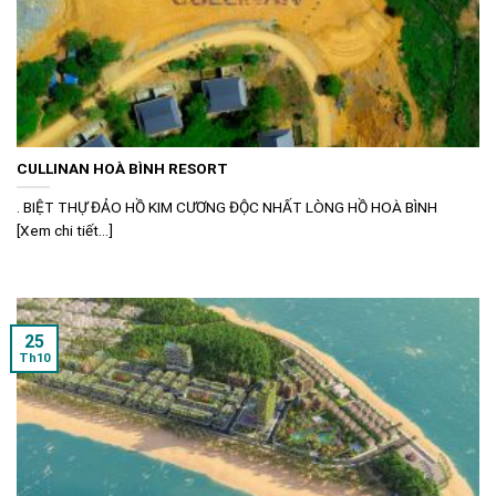
CULLINAN HOÀ BÌNH RESORT
. BIỆT THỰ ĐẢO HỒ KIM CƯƠNG ĐỘC NHẤT LÒNG HỒ HOÀ BÌNH
[Xem chi tiết...]
25
Th10