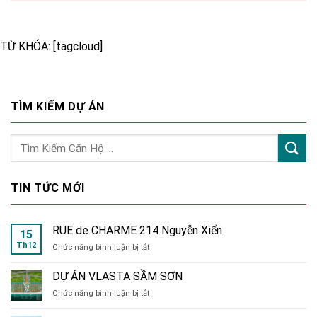
TỪ KHÓA: [tagcloud]
TÌM KIẾM DỰ ÁN
TIN TỨC MỚI
RUE de CHARME 214 Nguyễn Xiển
15
Th12
ở
Chức năng bình luận bị tắt
RUE
de
DỰ ÁN VLASTA SẦM SƠN
CHARME
ở
Chức năng bình luận bị tắt
214
DỰ
Nguyễn
ÁN