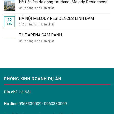
Xiển
Hệ tiện ích đa dạng tại Hanoi Melody Residences
VLASTA
ở
Chức năng bình luận bị tắt
SẦM
Hệ
SƠN
tiện
HÀ NỘI MELODY RESIDENCES LINH ĐÀM
22
ích
Th7
ở
Chức năng bình luận bị tắt
đa
HÀ
dạng
NỘI
tại
THE ARENA CAM RANH
MELODY
Hanoi
ở
Chức năng bình luận bị tắt
RESIDENCES
Melody
THE
LINH
Residences
ARENA
ĐÀM
CAM
RANH
PHÒNG KINH DOANH DỰ ÁN
Địa chỉ:
Hà Nội
Hotline:
0963330009- 0963330009