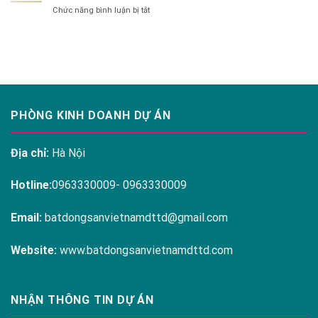
Hanoi
ở
Chức năng bình luận bị tắt
RESIDENCES
Melody
THE
LINH
Residences
ARENA
ĐÀM
CAM
RANH
PHÒNG KINH DOANH DỰ ÁN
Địa chỉ:
Hà Nội
Hotline:
0963330009- 0963330009
Email:
batdongsanvietnamdttd@gmail.com
Website:
www.batdongsanvietnamdttd.com
NHẬN THÔNG TIN DỰ ÁN