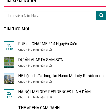
TÌM KIẾM DỰ ÁN
TIN TỨC MỚI
RUE de CHARME 214 Nguyễn Xiển
15
Th12
ở
Chức năng bình luận bị tắt
RUE
de
DỰ ÁN VLASTA SẦM SƠN
CHARME
ở
Chức năng bình luận bị tắt
214
DỰ
Nguyễn
ÁN
Xiển
Hệ tiện ích đa dạng tại Hanoi Melody Residences
VLASTA
ở
Chức năng bình luận bị tắt
SẦM
Hệ
SƠN
tiện
HÀ NỘI MELODY RESIDENCES LINH ĐÀM
22
ích
Th7
ở
Chức năng bình luận bị tắt
đa
HÀ
dạng
NỘI
tại
THE ARENA CAM RANH
MELODY