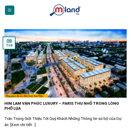
Skip
to
content
08
Th8
HIM LAM VẠN PHÚC LUXURY – PARIS THU NHỎ TRONG LÒNG
PHỐ LỤA
Trân Trọng Giới Thiệu Tới Quý Khách Những Thông tin sơ bộ của Dự
án. [Xem chi tiết...]