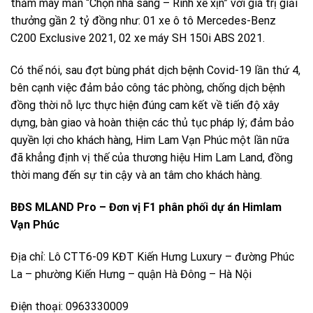
thăm may mắn “Chọn nhà sang – Rinh xế xịn” với giá trị giải
thưởng gần 2 tỷ đồng như: 01 xe ô tô Mercedes-Benz
C200 Exclusive 2021, 02 xe máy SH 150i ABS 2021.
Có thể nói, sau đợt bùng phát dịch bệnh Covid-19 lần thứ 4,
bên cạnh việc đảm bảo công tác phòng, chống dịch bệnh
đồng thời nỗ lực thực hiện đúng cam kết về tiến độ xây
dựng, bàn giao và hoàn thiện các thủ tục pháp lý; đảm bảo
quyền lợi cho khách hàng, Him Lam Vạn Phúc một lần nữa
đã khẳng định vị thế của thương hiệu Him Lam Land, đồng
thời mang đến sự tin cậy và an tâm cho khách hàng.
BĐS MLAND Pro – Đơn vị F1 phân phối dự án Himlam
Vạn Phúc
Địa chỉ: Lô CTT6-09 KĐT Kiến Hưng Luxury – đường Phúc
La – phường Kiến Hưng – quận Hà Đông – Hà Nội
Điện thoại: 0963330009