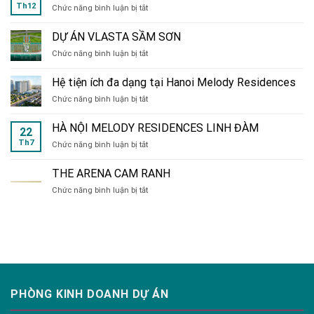
Th12
ở
Chức năng bình luận bị tắt
RUE
de
DỰ ÁN VLASTA SẦM SƠN
CHARME
ở
Chức năng bình luận bị tắt
214
DỰ
Nguyễn
ÁN
Xiển
Hệ tiện ích đa dạng tại Hanoi Melody Residences
VLASTA
ở
Chức năng bình luận bị tắt
SẦM
Hệ
SƠN
tiện
HÀ NỘI MELODY RESIDENCES LINH ĐÀM
22
ích
Th7
ở
Chức năng bình luận bị tắt
đa
HÀ
dạng
NỘI
tại
THE ARENA CAM RANH
MELODY
Hanoi
ở
Chức năng bình luận bị tắt
RESIDENCES
Melody
THE
LINH
Residences
ARENA
ĐÀM
CAM
RANH
PHÒNG KINH DOANH DỰ ÁN