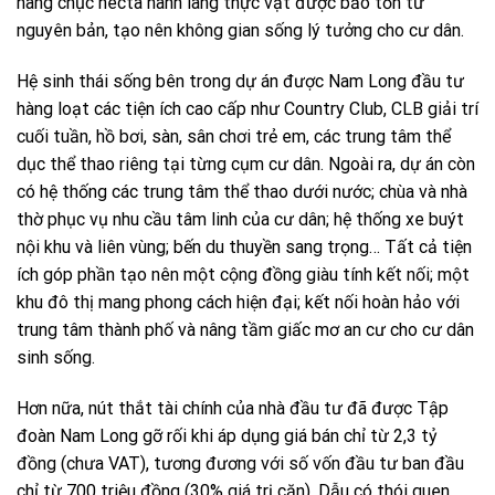
hàng chục hecta hành lang thực vật được bảo tồn từ
nguyên bản, tạo nên không gian sống lý tưởng cho cư dân.
Hệ sinh thái sống bên trong dự án được Nam Long đầu tư
hàng loạt các tiện ích cao cấp như Country Club, CLB giải trí
cuối tuần, hồ bơi, sàn, sân chơi trẻ em, các trung tâm thể
dục thể thao riêng tại từng cụm cư dân. Ngoài ra, dự án còn
có hệ thống các trung tâm thể thao dưới nước; chùa và nhà
thờ phục vụ nhu cầu tâm linh của cư dân; hệ thống xe buýt
nội khu và liên vùng; bến du thuyền sang trọng… Tất cả tiện
ích góp phần tạo nên một cộng đồng giàu tính kết nối; một
khu đô thị mang phong cách hiện đại; kết nối hoàn hảo với
trung tâm thành phố và nâng tầm giấc mơ an cư cho cư dân
sinh sống.
Hơn nữa, nút thắt tài chính của nhà đầu tư đã được Tập
đoàn Nam Long gỡ rối khi áp dụng giá bán chỉ từ 2,3 tỷ
đồng (chưa VAT), tương đương với số vốn đầu tư ban đầu
chỉ từ 700 triệu đồng (30% giá trị căn). Dẫu có thói quen