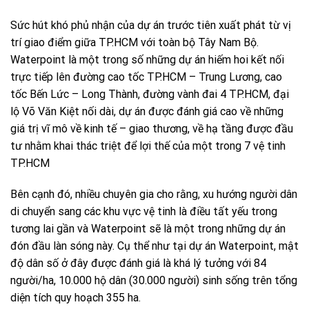
Sức hút khó phủ nhận của dự án trước tiên xuất phát từ vị
trí giao điểm giữa TP.HCM với toàn bộ Tây Nam Bộ.
Waterpoint là một trong số những dự án hiếm hoi kết nối
trực tiếp lên đường cao tốc TP.HCM – Trung Lương, cao
tốc Bến Lức – Long Thành, đường vành đai 4 TP.HCM, đại
lộ Võ Văn Kiệt nối dài, dự án được đánh giá cao về những
giá trị vĩ mô về kinh tế – giao thương, về hạ tầng được đầu
tư nhằm khai thác triệt để lợi thế của một trong 7 vệ tinh
TP.HCM
Bên cạnh đó, nhiều chuyên gia cho rằng, xu hướng người dân
di chuyển sang các khu vực vệ tinh là điều tất yếu trong
tương lai gần và Waterpoint sẽ là một trong những dự án
đón đầu làn sóng này. Cụ thể như tại dự án Waterpoint, mật
độ dân số ở đây được đánh giá là khá lý tưởng với 84
người/ha, 10.000 hộ dân (30.000 người) sinh sống trên tổng
diện tích quy hoạch 355 ha.