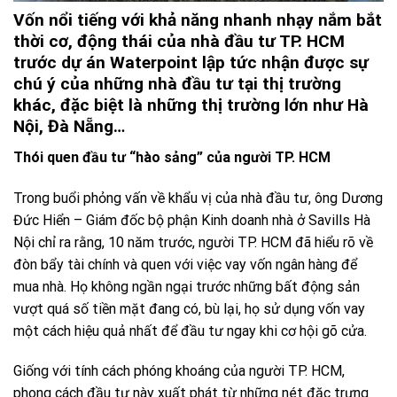
Vốn nổi tiếng với khả năng nhanh nhạy nắm bắt
thời cơ, động thái của nhà đầu tư TP. HCM
trước dự án Waterpoint lập tức nhận được sự
chú ý của những nhà đầu tư tại thị trường
khác, đặc biệt là những thị trường lớn như Hà
Nội, Đà Nẵng…
Thói quen đầu tư “hào sảng” của người TP. HCM
Trong buổi phỏng vấn về khẩu vị của nhà đầu tư, ông Dương
Đức Hiển – Giám đốc bộ phận Kinh doanh nhà ở Savills Hà
Nội chỉ ra rằng, 10 năm trước, người TP. HCM đã hiểu rõ về
đòn bẩy tài chính và quen với việc vay vốn ngân hàng để
mua nhà. Họ không ngần ngại trước những bất động sản
vượt quá số tiền mặt đang có, bù lại, họ sử dụng vốn vay
một cách hiệu quả nhất để đầu tư ngay khi cơ hội gõ cửa.
Giống với tính cách phóng khoáng của người TP. HCM,
phong cách đầu tư này xuất phát từ những nét đặc trưng