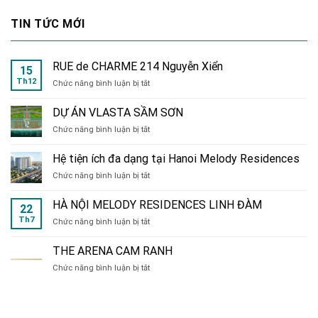
TIN TỨC MỚI
RUE de CHARME 214 Nguyễn Xiển
15
Th12
ở
Chức năng bình luận bị tắt
RUE
de
DỰ ÁN VLASTA SẦM SƠN
CHARME
ở
Chức năng bình luận bị tắt
214
DỰ
Nguyễn
ÁN
Xiển
Hệ tiện ích đa dạng tại Hanoi Melody Residences
VLASTA
ở
Chức năng bình luận bị tắt
SẦM
Hệ
SƠN
tiện
HÀ NỘI MELODY RESIDENCES LINH ĐÀM
22
ích
Th7
ở
Chức năng bình luận bị tắt
đa
HÀ
dạng
NỘI
tại
THE ARENA CAM RANH
MELODY
Hanoi
ở
Chức năng bình luận bị tắt
RESIDENCES
Melody
THE
LINH
Residences
ARENA
ĐÀM
CAM
RANH