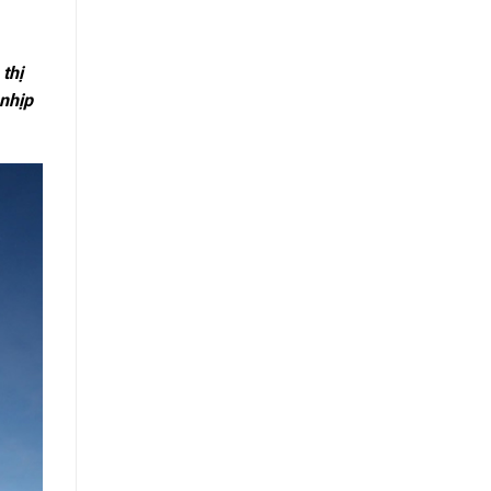
thị
 nhịp