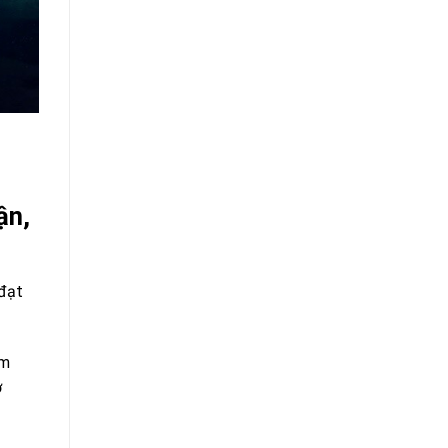
ận,
 đạt
ầm
ơ