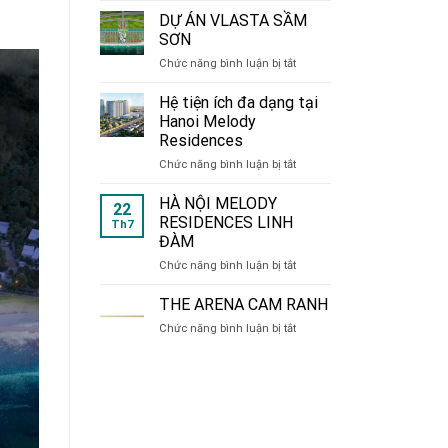
de
DỰ ÁN VLASTA SẦM
CHARME
SƠN
214
ở
Chức năng bình luận bị tắt
Nguyễn
DỰ
Xiển
ÁN
Hệ tiện ích đa dạng tại
VLASTA
Hanoi Melody
SẦM
Residences
SƠN
ở
Chức năng bình luận bị tắt
Hệ
tiện
HÀ NỘI MELODY
22
ích
RESIDENCES LINH
Th7
đa
ĐÀM
dạng
ở
Chức năng bình luận bị tắt
tại
HÀ
Hanoi
NỘI
Melody
THE ARENA CAM RANH
MELODY
Residences
ở
Chức năng bình luận bị tắt
RESIDENCES
THE
LINH
ARENA
ĐÀM
CAM
RANH