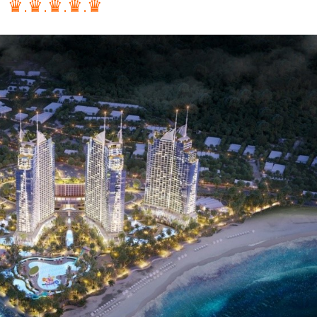
♛.♛.♛.♛.♛