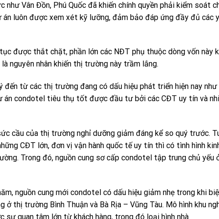
ức như Vân Đồn, Phú Quốc đã khiến chính quyền phải kiểm soát c
 dự án luôn được xem xét kỹ lưỡng, đảm bảo đáp ứng đầy đủ các 
 tục được thắt chặt, phần lớn các NĐT phụ thuộc dòng vốn này 
là nguyên nhân khiến thị trường này trầm lắng.
 đến từ các thị trường đang có dấu hiệu phát triển hiện nay như
 án condotel tiêu thụ tốt được đầu tư bởi các CĐT uy tín và nh
ức cầu của thị trường nghỉ dưỡng giảm đáng kể so quý trước. T
hững CĐT lớn, đơn vị vận hành quốc tế uy tín thì có tình hình kin
rường. Trong đó, nguồn cung sơ cấp condotel tập trung chủ yếu 
năm, nguồn cung mới condotel có dấu hiệu giảm nhẹ trong khi biệ
ng ở thị trường Bình Thuận và Bà Rịa – Vũng Tàu. Mô hình khu ngh
 sự quan tâm lớn từ khách hàng, trong đó loại hình nhà