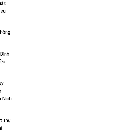
hặt
yêu
không
 Bình
iều
uy
h
ở Ninh
t thự
ỉ