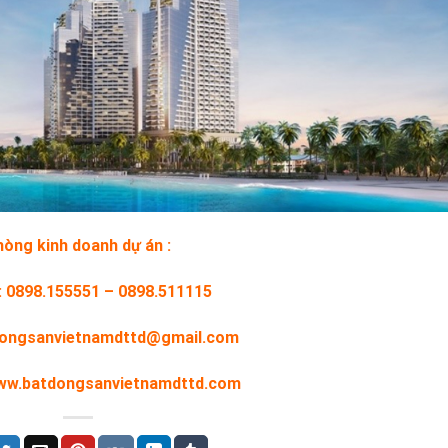
òng kinh doanh dự án :
: 0898.155551 – 0898.511115
tdongsanvietnamdttd@gmail.com
www.batdongsanvietnamdttd.com