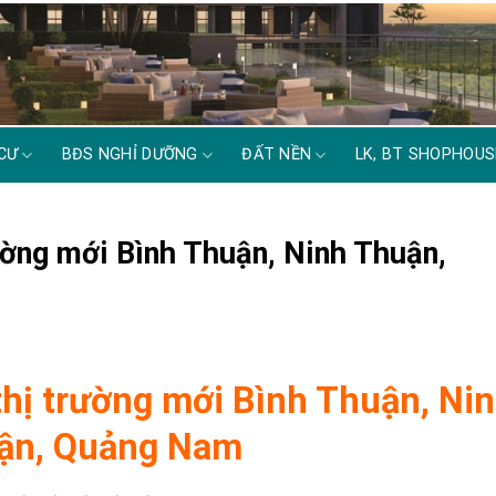
CƯ
BĐS NGHỈ DƯỠNG
ĐẤT NỀN
LK, BT SHOPHOUS
ường mới Bình Thuận, Ninh Thuận,
thị trường mới Bình Thuận, Ni
ận, Quảng Nam