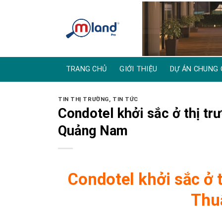
Skip
to
content
TRANG CHỦ
GIỚI THIỆU
DỰ ÁN CHUNG 
TIN THỊ TRƯỜNG
,
TIN TỨC
Condotel khởi sắc ở thị tr
Quảng Nam
Condotel khởi sắc ở 
Thu