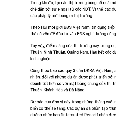
Trong khi đó, tại các thị trường bùng nổ quá m
chẽ dẫn tới sự e ngại từ các NĐT. Vì thế, các
cầu pháp lý mới bung ra thị trường.
Theo Hội môi giới BĐS Việt Nam, tín dụng tiếp
thể có vốn để đầu tư vào BĐS nghỉ dưỡng cũng 
Tuy vậy, điểm sáng của thị trường này trong quý
Thuận,
Ninh Thuận
, Quảng Nam. Hầu hết các dự
kinh nghiệm.
Cũng theo báo cáo quý 3 của DKRA Việt Nam, s
nhiên, đối với những dự án được phát triển bởi n
doanh tốt hơn so với mặt bằng chung của thị t
Thuận, Khánh Hòa và Đà Nẵng.
Dự báo của đơn vị này trong những tháng cuối 
biển có thể sẽ tăng. Các dự án đa phần tập tru
dưỡng phức hợp (Intergrated Resort) nhận được