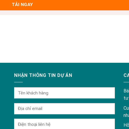
NHẬN THÔNG TIN DỰ ÁN
C
Bá
tư
Cu
nh
Hỗ