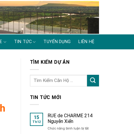
E
TIN TỨC
TUYỂN DỤNG
LIÊN HỆ
TÌM KIẾM DỰ ÁN
TIN TỨC MỚI
nh
RUE de CHARME 214
15
Nguyễn Xiển
Th12
ở
Chức năng bình luận bị tắt
RUE