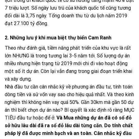
lịch trong đi khách quốc tế có xu hướng tăng mạnh 40% đạt
7 triệu lượt. Số ngày lưu trú của khách quốc tế cũng tương
đối dài là 3,75 ngày. Tổng doanh thu từ du lịch năm 2019
đạt 27.100 tỷ đồng.
2. Những lưu ý khi mua biệt thự biển Cam Ranh
Theo như đánh giá, tiềm năng phát triển của khu vực là rất
lớn NHƯNG là trong tương lai 3-5 năm tới. Số lượng dự án
nhiều nhưng hiện trạng từ 2019 mới chi đi vào hoạt động
một số ít dự án. Còn lại vẫn đang trong giai đoạn triển khai
và xây dựng.
Nhà đầu tư cần cân nhắc kỹ về phương án đầu tư, tính toán
dòng tiền và sử vốn vay sao cho hiệu quả nhất. Và theo kinh
nghiệm thì không nên vay quá 50%. Gần 30km mà gần 50 dự
án thì biết chọn dự án nào? Bí quyết là xác định rõ ràng MỤC
TIÊU đầu tư hoặc để ở.
Và Mua những dự án đã có sổ đỏ
sở hữu lâu dài đã ra sổ đỏ lâu dài từng căn. Do tính chất
pháp lý đã được minh bạch và an toàn. Cân nhắc kỹ đầu