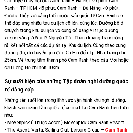
Các tuyền bay nội địa Cam Ranh – Hà Nội: 90 phút Cam
Ranh – TP.HCM: 45 phút. Cam Ranh – Đà Nẵng: 40 phút.
Đường thủy với cảng biển nước sấu quốc tế Cam Ranh có
thể đáp ứng nhiều tàu du lịch cỡ lớn. cùng lúc, Đường bộ di
chuyển trong khu du lịch vô cùng dễ dàng vì trục đường
xương sống là Đại lộ Nguyễn Tất Thành khang trang rộng
rãi kết nối tất cả các dự án tại Khu du lịch, Cũng theo cung
đường đó, di chuyển qua đèo Cù Hin đến Tp. Nha Trang chi
25km. Về trung tâm thành phố Cam Ranh theo cầu Mới hoặc
cầu Long Hồ chi hơn 10km.
Sự xuất hiện của những Tập đoàn nghỉ dưỡng quốc
tế đẳng cấp
Những tên tuổi lớn trong lĩnh vực vận hành khu nghỉ dưỡng,
khách sạn mang tầm quốc tế có mặt tại Cam Ranh tiêu biểu
như:
• Movenpick ( Thuộc Accor ) Movenpick Cam Ranh Resort
• The Ascot, Vertu, Sailing Club Leisure Group –
Cam Ranh