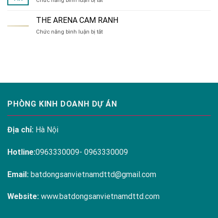
Chức năng bình luận bị tắt
đa
HÀ
dạng
NỘI
tại
THE ARENA CAM RANH
MELODY
Hanoi
ở
Chức năng bình luận bị tắt
RESIDENCES
Melody
THE
LINH
Residences
ARENA
ĐÀM
CAM
RANH
PHÒNG KINH DOANH DỰ ÁN
Địa chỉ:
Hà Nội
Hotline:
0963330009- 0963330009
Email:
batdongsanvietnamdttd@gmail.com
Website:
www.batdongsanvietnamdttd.com