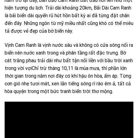
năm trở lại đây, bán đảo Cam Ranh bắt đầu nổi lên như một
hiện tượng du lịch. Trải dài khoảng 20km, Bãi Dài Cam Ranh
là bãi biển dài quyến rũ hút hồn bất kỳ ai đã từng đặt chân
đến đây. Những ngôn từ mỹ miều nhất cũng khó có thể miêu
tả được vẻ đẹp của bờ biển này.
Vịnh Cam Ranh là vịnh nước sâu và không có cửa sông nối ra
biển nên nước xanh trong và phân tầng rất đặc trưng. Bờ
cát trắng phau trải dài như bất tận nối liền với bầu trời xanh
trong vời vợiChỉ trừ tháng 10,11 là mùa mưa, thì phần lớn
thời gian trong năm nơi đây có khí hậu ôn hòa, ấm áp. Từng
cơn gió nhẹ tươi mát, xen lẫn tiếng sóng rì rào êm ả, tất cả
hòa quyện trong một bức tranh biển trời thơ mộng.