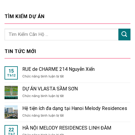
TÌM KIẾM DỰ ÁN
TIN TỨC MỚI
RUE de CHARME 214 Nguyễn Xiển
15
Th12
ở
Chức năng bình luận bị tắt
RUE
de
DỰ ÁN VLASTA SẦM SƠN
CHARME
ở
Chức năng bình luận bị tắt
214
DỰ
Nguyễn
ÁN
Xiển
Hệ tiện ích đa dạng tại Hanoi Melody Residences
VLASTA
ở
Chức năng bình luận bị tắt
SẦM
Hệ
SƠN
tiện
HÀ NỘI MELODY RESIDENCES LINH ĐÀM
22
ích
Th7
ở